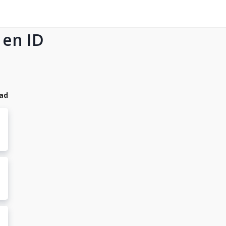
 en ID
dad